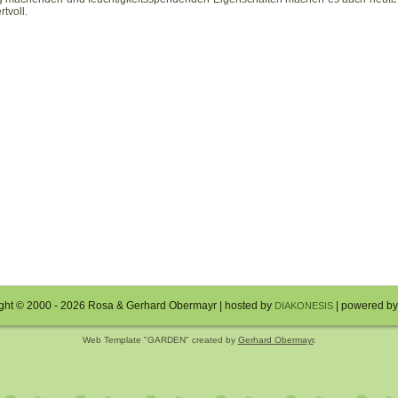
tvoll.
ght © 2000 - 2026 Rosa & Gerhard Obermayr | hosted by
| powered b
DIAKONESIS
Web Template "GARDEN" created by
Gerhard Obermayr
.