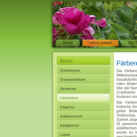
Home
Unser Garten
Die T
Blumen
Färberd
Drachenwurz
Die Färber
Mitteleuro
hauptsächlic
Dreimasterblume
roten Blüte
Wie der Nam
Eisenkraut
(Carthamin: 
trocknen un
Färberdistel
Die Färber
hübsche Dis
Fingerhut
gelbe Blüt
Südeuropa,
Indianernessel
Samen angeb
Öl gewonne
Königskerze
diätetische
wurde es n
Lupine
geschmeidig