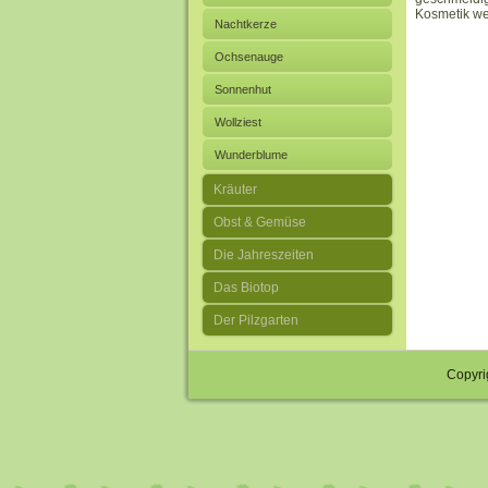
Kosmetik wer
Nachtkerze
Ochsenauge
Sonnenhut
Wollziest
Wunderblume
Kräuter
Obst & Gemüse
Die Jahreszeiten
Das Biotop
Der Pilzgarten
Copyri