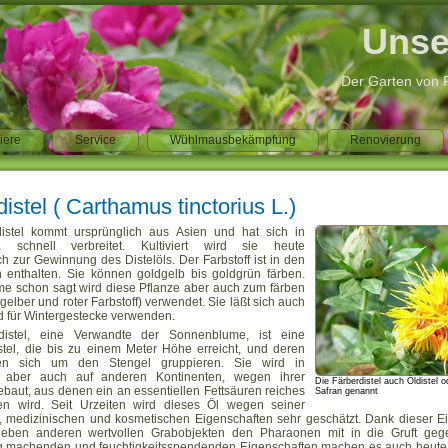
Unse
Der Garten von
iere
Service
Wühlmausbekämpfung
Renovierung
istel ( Carthamus tinctorius L.)
distel kommt ursprünglich aus Asien und hat sich in
pa schnell verbreitet. Kultiviert wird sie heute
h zur Gewinnung des Distelöls. Der Farbstoff ist in den
n enthalten. Sie können goldgelb bis goldgrün färben.
e schon sagt wird diese Pflanze aber auch zum färben
gelber und roter Farbstoff) verwendet. Sie läßt sich auch
d für Wintergestecke verwenden.
distel, eine Verwandte der Sonnenblume, ist eine
tel, die bis zu einem Meter Höhe erreicht, und deren
en sich um den Stengel gruppieren. Sie wird in
 aber auch auf anderen Kontinenten, wegen ihrer
Die Färberdistel auch Öldistel o
aut, aus denen ein an essentiellen Fettsäuren reiches
Safran genannt
n wird. Seit Urzeiten wird dieses Öl wegen seiner
n, medizinischen und kosmetischen Eigenschaften sehr geschätzt. Dank dieser E
eben anderen wertvollen Grabobjekten den Pharaonen mit in die Gruft geg
 machenden und feuchtigkeitsspendenden Eigenschaften machen es auch heute 