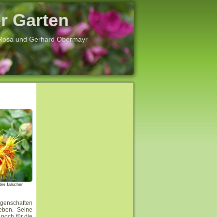
r Garten
 Rosa und Gerhard Obermayr
der falscher
igenschaften
eben. Seine
noch für die