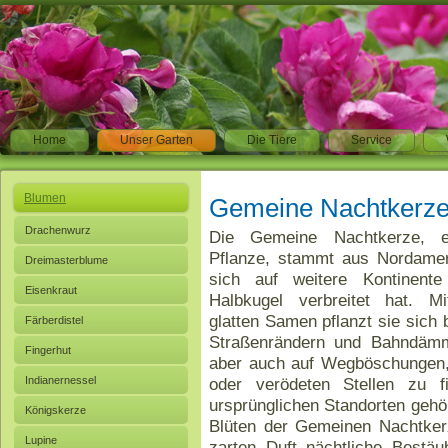
Home
Unser Garten
Die Tiere
Service
Blumen
Gemeine Nachtkerze 
Drachenwurz
Die Gemeine Nachtkerze, ei
Pflanze, stammt aus Nordamer
Dreimasterblume
sich auf weitere Kontinente
Eisenkraut
Halbkugel verbreitet hat. Mi
glatten Samen pflanzt sie sich
Färberdistel
Straßenrändern und Bahndämme
Fingerhut
aber auch auf Wegböschungen,
Indianernessel
oder verödeten Stellen zu f
ursprünglichen Standorten geh
Königskerze
Blüten der Gemeinen Nachtker
Lupine
zarten Duft nächtliche Bestäu