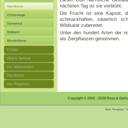
nächsten Tag ist sie verblüht.
Nachtkerze
Die Frucht ist eine Kapsel,
Ochsenauge
schmackhaften, säuerlich s
Sonnenhut
Wildsalat zubereitet.
Unter den hundert Arten der n
Wollziest
als Zierpflanzen genommen.
Wunderblume
Kräuter
Obst & Gemüse
Die Jahreszeiten
Das Biotop
Der Pilzgarten
Copyright © 2000 - 2026 Rosa & Gerh
Web Template "