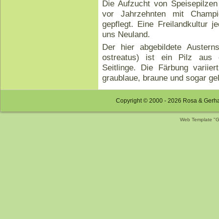
Die Aufzucht von Speisepilze
vor Jahrzehnten mit Champi
gepflegt. Eine Freilandkultur j
uns Neuland.
Der hier abgebildete Austernse
ostreatus) ist ein Pilz aus
Seitlinge. Die Färbung variie
graublaue, braune und sogar ge
Copyright © 2000 - 2026 Rosa & Gerh
Web Template "