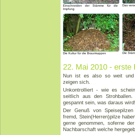
Das vers
Einschneiden der Stämme für die
Impfung
Die Stäm
Die Kultur für die Braunkappen
22. Mai 2010 - erste 
Nun ist es also so weit und 
zeigen sich.
Unkontrolliert - wie es schei
seitlich aus den Strohballen
gespannt sein, was daraus wird
Der Genuß von Speisepilzen 
fremd, Stein(Herren)pilze habe
gerne genommen, soferne der
Nachbarschaft welche hergegeb