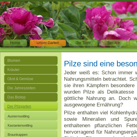
Home
Unser Garten
Die Tiere
Service
Blumen
Pilze sind eine beso
Kräuter
Jeder weiß es: Schon immer w
Nahrungsmitteln betrachtet. Sc
Obst & Gemüse
sie ihren Kämpfern besondere K
Die Jahreszeiten
wurden Pilze als Delikatesse
Das Biotop
göttliche Nahrung an. Doch w
ausgewogene Ernährung?
Der Pilzgarten
Pilze enthalten viel Kohlenhyd
Austernseitling
sowie Mineralien und Spure
enthaltenen pflanzlichen Fet
Kastanienseitling
hervorragend für Nahrungsergä
Braunkappen