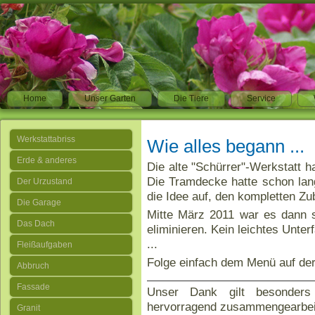
Home
Unser Garten
Die Tiere
Service
Werkstattabriss
Wie alles begann ...
Erde & anderes
Die alte "Schürrer"-Werkstatt h
Die Tramdecke hatte schon lang
Der Urzustand
die Idee auf, den kompletten Zu
Die Garage
Mitte März 2011 war es dann 
Das Dach
eliminieren. Kein leichtes Unte
...
Fleißaufgaben
Folge einfach dem Menü auf der 
Abbruch
Fassade
Unser Dank gilt besonders
hervorragend zusammengearbei
Granit