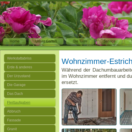
Home
Unser Garten
Die Tiere
Service
Werkstattabriss
Wohnzimmer-Estric
Erde & anderes
Während der Dachumbauarbeiten
im Wohnzimmer entfernt und du
Der Urzustand
ersetzt.
Die Garage
Das Dach
Fleißaufgaben
Abbruch
Fassade
Granit